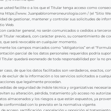
ue usted facilite o a los que el Titular tenga acceso como conse
ágina https://www. Juanpabloromeroneurologia.com / (el “Sitio We
nalidad de gestionar, mantener y controlar sus solicitudes de info
itio Web.
 con carácter general, no serán comunicados o cedidos a terceros
l Titular recabará, con carácter previo, su consentimiento de c
nte, que será revocable en cualquier momento.
mente los campos marcados como “obligatorios” en el “Formular
ación parcial de los datos personales requeridos podría supone
 el Titular quedará exonerado de toda responsabilidad por la no p
er caso, de que los datos facilitados son verdaderos, exactos, co
o de excluir de la información o los servicios solicitados a cualq
ás acciones que legalmente procedan.
 medidas de seguridad de índole técnica y organizativas necesari
eviten su alteración, pérdida, tratamiento y/o acceso no autoriza
 datos almacenados y los riesgos a que están expuestos, ya prov
 de conformidad con lo previsto en la normativa vigente.
de acceso, rectificación, cancelación y oposición al tratamiento