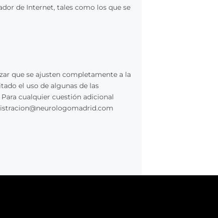
ador de Internet, tales como los que se
zar que se ajusten completamente a la
itado el uso de algunas de las
Para cualquier cuestión adicional
ministracion@neurologomadrid.com