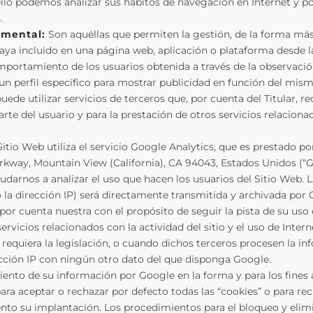
 ello podemos analizar sus hábitos de navegación en Internet y 
.
amental:
Son aquéllas que permiten la gestión, de la forma más 
 haya incluido en una página web, aplicación o plataforma desde la
portamiento de los usuarios obtenida a través de la observació
un perfil específico para mostrar publicidad en función del mism
uede utilizar servicios de terceros que, por cuenta del Titular, r
arte del usuario y para la prestación de otros servicios relaciona
Sitio Web utiliza el servicio Google Analytics, que es prestado po
rkway, Mountain View (California), CA 94043, Estados Unidos (“G
yudarnos a analizar el uso que hacen los usuarios del Sitio Web.
o la dirección IP) será directamente transmitida y archivada por
or cuenta nuestra con el propósito de seguir la pista de su uso
servicios relacionados con la actividad del sitio y el uso de Inte
 requiera la legislación, o cuando dichos terceros procesen la i
ección IP con ningún otro dato del que disponga Google.
tamiento de su información por Google en la forma y para los fine
a aceptar o rechazar por defecto todas las “cookies” o para reci
nto su implantación. Los procedimientos para el bloqueo y elimin