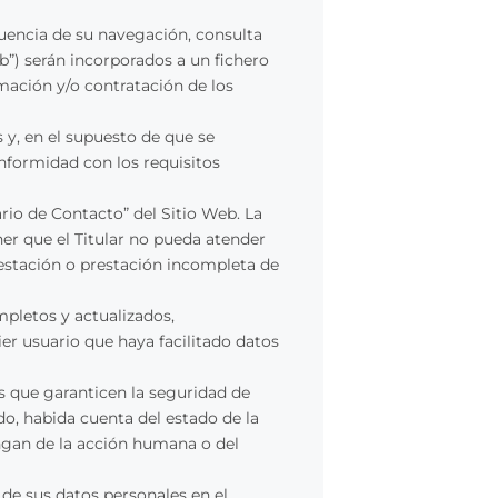
cuencia de su navegación, consulta
b”) serán incorporados a un fichero
rmación y/o contratación de los
 y, en el supuesto de que se
onformidad con los requisitos
io de Contacto” del Sitio Web. La
r que el Titular no pueda atender
restación o prestación incompleta de
mpletos y actualizados,
uier usuario que haya facilitado datos
as que garanticen la seguridad de
do, habida cuenta del estado de la
engan de la acción humana o del
 de sus datos personales en el