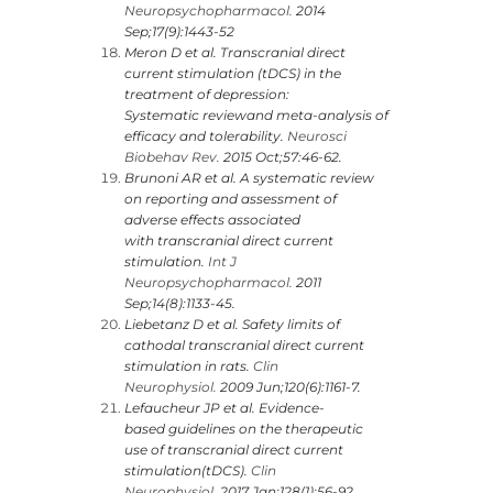
Neuropsychopharmacol.
2014
Sep;17(9):1443-52
Meron D et al. Transcranial direct
current stimulation (tDCS) in the
treatment of depression:
Systematic reviewand meta-analysis of
efficacy and tolerability.
Neurosci
Biobehav Rev.
2015 Oct;57:46-62.
Brunoni AR et al. A systematic review
on reporting and assessment of
adverse effects associated
with transcranial direct current
stimulation.
Int J
Neuropsychopharmacol.
2011
Sep;14(8):1133-45.
Liebetanz D et al. Safety limits of
cathodal transcranial direct current
stimulation in rats.
Clin
Neurophysiol.
2009 Jun;120(6):1161-7.
Lefaucheur JP et al. Evidence-
based guidelines on the therapeutic
use of transcranial direct current
stimulation(tDCS).
Clin
Neurophysiol.
2017 Jan;128(1):56-92.