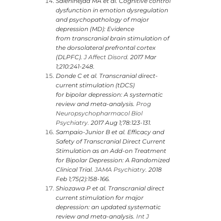
Salehinejad MA et al. Cognitive control
dysfunction in emotion dysregulation
and psychopathology of major
depression (MD): Evidence
from transcranial brain stimulation of
the dorsolateral prefrontal cortex
(DLPFC).
J Affect Disord.
2017 Mar
1;210:241-248.
Donde C et al. Transcranial direct-
current stimulation (tDCS)
for bipolar depression: A systematic
review and meta-analysis.
Prog
Neuropsychopharmacol Biol
Psychiatry.
2017 Aug 1;78:123-131.
Sampaio-Junior B et al. Efficacy and
Safety of Transcranial Direct Current
Stimulation as an Add-on Treatment
for Bipolar Depression: A Randomized
Clinical Trial.
JAMA Psychiatry.
2018
Feb 1;75(2):158-166.
Shiozawa P et al. Transcranial direct
current stimulation for major
depression: an updated systematic
review and meta-analysis.
Int J