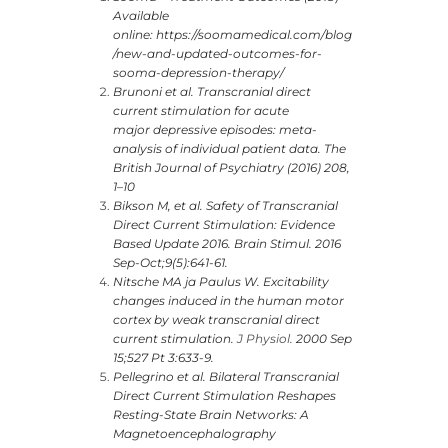
Available
online: https://soomamedical.com/blog
/new-and-updated-outcomes-for-
sooma-depression-therapy/
Brunoni et al. Transcranial direct
current stimulation for acute
major depressive episodes: meta-
analysis of individual patient data. The
British Journal of Psychiatry (2016) 208,
1–10
Bikson M, et al. Safety of Transcranial
Direct Current Stimulation: Evidence
Based Update 2016. Brain Stimul. 2016
Sep-Oct;9(5):641-61.
Nitsche MA ja Paulus W. Excitability
changes induced in the human motor
cortex by weak transcranial direct
current stimulation.
J Physiol.
2000 Sep
15;527 Pt 3:633-9.
Pellegrino et al. Bilateral Transcranial
Direct Current Stimulation Reshapes
Resting-State Brain Networks: A
Magnetoencephalography