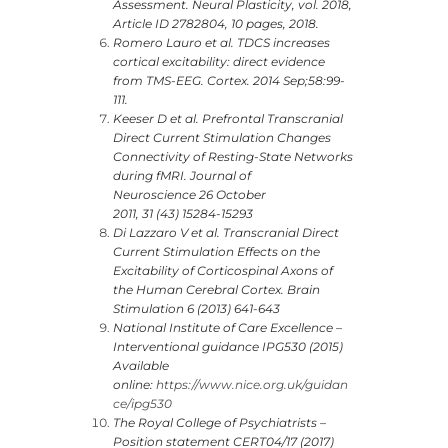
Assessment. Neural Plasticity, vol. 2018,
Article ID 2782804, 10 pages, 2018.
Romero Lauro et al. TDCS increases
cortical excitability: direct evidence
from TMS-EEG. Cortex. 2014 Sep;58:99-
111.
Keeser D et al. Prefrontal Transcranial
Direct Current Stimulation Changes
Connectivity of Resting-State Networks
during fMRI. Journal of
Neuroscience 26 October
2011, 31 (43) 15284-15293
Di Lazzaro V et al. Transcranial Direct
Current Stimulation Effects on the
Excitability of Corticospinal Axons of
the Human Cerebral Cortex. Brain
Stimulation 6 (2013) 641-643
National Institute of Care Excellence –
Interventional guidance IPG530 (2015)
Available
online:
https://www.nice.org.uk/guidan
ce/ipg530
The Royal College of Psychiatrists –
Position statement CERT04/17 (2017)