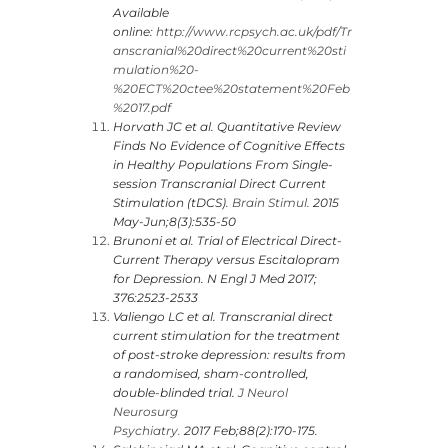
Available
online:
http://www.rcpsych.ac.uk/pdf/Tr
anscranial%20direct%20current%20sti
mulation%20-
%20ECT%20ctee%20statement%20Feb
%2017.pdf
Horvath JC et al. Quantitative Review
Finds No Evidence of Cognitive Effects
in Healthy Populations From Single-
session Transcranial Direct Current
Stimulation (tDCS).
Brain Stimul.
2015
May-Jun;8(3):535-50
Brunoni et al. Trial of Electrical Direct-
Current Therapy versus Escitalopram
for Depression. N Engl J Med 2017;
376:2523-2533
Valiengo LC et al. Transcranial direct
current stimulation for the treatment
of post-stroke depression: results from
a randomised, sham-controlled,
double-blinded trial.
J Neurol
Neurosurg
Psychiatry.
2017 Feb;88(2):170-175.