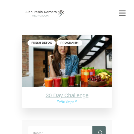
FRESH DETOX
PROGRAMM
30 Day Challenge
Perfect for you if..
Buscar: